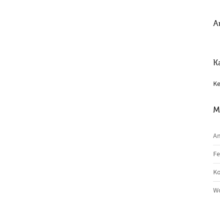
A
K
Ke
M
A
Fe
K
Wo