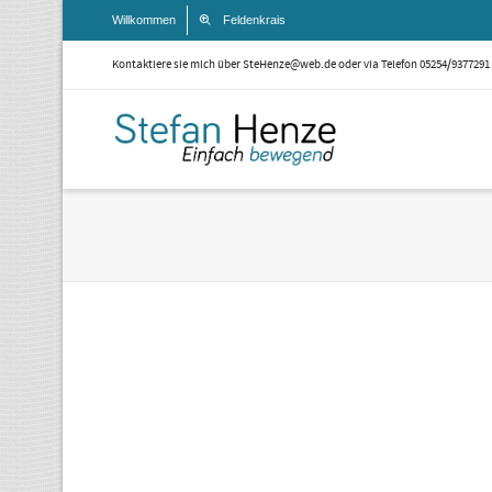
Willkommen
Feldenkrais
Kontaktiere sie mich über SteHenze@web.de oder via Telefon 05254/9377291
Homepage
By
StefanAdmin
on
Mai 27,
2016