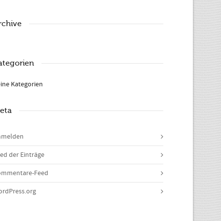
rchive
ategorien
ine Kategorien
eta
nmelden
ed der Einträge
ommentare-Feed
rdPress.org