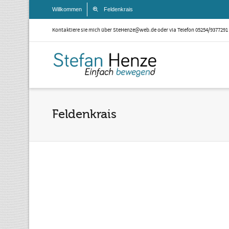
Willkommen
Feldenkrais
Kontaktiere sie mich über SteHenze@web.de oder via Telefon 05254/9377291
Feldenkrais