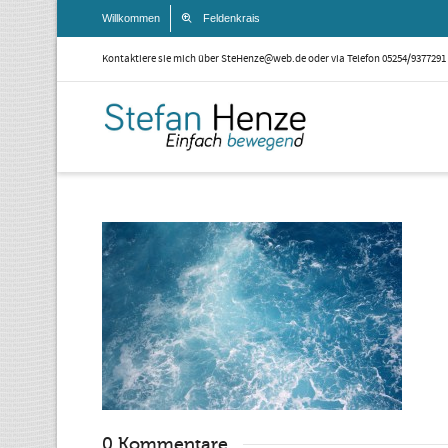
Willkommen
Feldenkrais
Kontaktiere sie mich über SteHenze@web.de oder via Telefon 05254/9377291
0 Kommentare