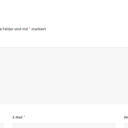
he Felder sind mit
*
markiert
E-Mail
*
We